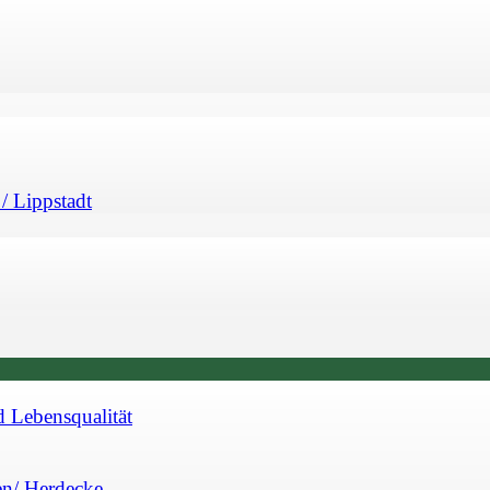
/ Lippstadt
d Lebensqualität
en/ Herdecke