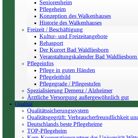
Seniorenheim
Pflegeheim
Konzeption des Walkenhauses
Historie des Walkenhauses
Freizeit / Beschäftigung
Kultur- und Freizeitangebote
Rehasport
Der Kurort Bad Waldliesborn
Veranstaltungskalender Bad Waldliesborn 
Pflegeinfos
Pflege in guten Händen
Pflegeleitbild
Pflegegrade / Pflegestufen
Spezialisierung Demenz / Alzheimer
Ärztliche Versorgung außergewöhnlich gut
Qualität
Qualitätssicherungssystem
Qualitätsgegrüft: Verbraucherfreundlichkeit un
Deutschlands beste Pflegeheime
TOP-Pflegeheim
Kern-Kooperationspartner der Universität Witt