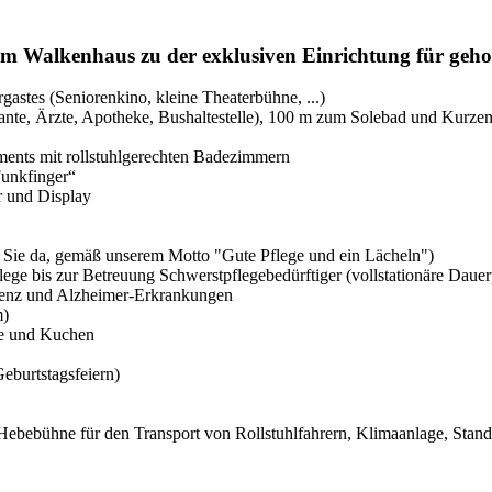
im Walkenhaus zu der exklusiven Einrichtung für geh
astes (Seniorenkino, kleine Theaterbühne, ...)
ante, Ärzte, Apotheke, Bushaltestelle), 100 m zum Solebad und Kurze
ments mit rollstuhlgerechten Badezimmern
Funkfinger“
r und Display
ür Sie da, gemäß unserem Motto "Gute Pflege und ein Lächeln")
flege bis zur Betreuung Schwerstpflegebedürftiger (vollstationäre Dau
menz und Alzheimer-Erkrankungen
m)
ee und Kuchen
eburtstagsfeiern)
Hebebühne für den Transport von Rollstuhlfahrern, Klimaanlage, Standh