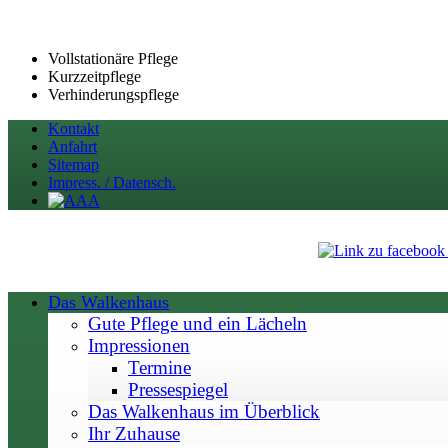
Vollstationäre Pflege
Kurzzeitpflege
Verhinderungspflege
Kontakt
Anfahrt
Sitemap
Impress. / Datensch.
Das Walkenhaus
Gute Pflege und ein Lächeln
Impressionen
Termine
Pressespiegel
Das Walkenhaus im Überblick
Ihr Zuhause