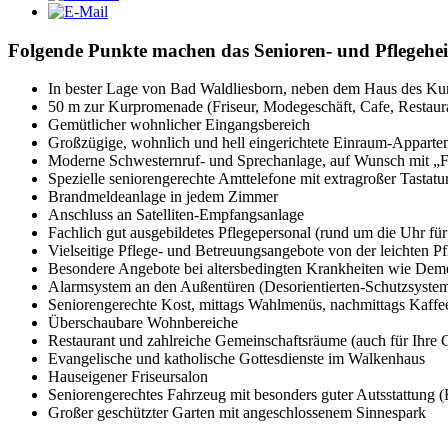
Folgende Punkte machen das Senioren- und Pflegehe
In bester Lage von Bad Waldliesborn, neben dem Haus des Kurg
50 m zur Kurpromenade (Friseur, Modegeschäft, Cafe, Restaur
Gemütlicher wohnlicher Eingangsbereich
Großzügige, wohnlich und hell eingerichtete Einraum-Apparte
Moderne Schwesternruf- und Sprechanlage, auf Wunsch mit „
Spezielle seniorengerechte Amttelefone mit extragroßer Tastatu
Brandmeldeanlage in jedem Zimmer
Anschluss an Satelliten-Empfangsanlage
Fachlich gut ausgebildetes Pflegepersonal (rund um die Uhr f
Vielseitige Pflege- und Betreuungsangebote von der leichten P
Besondere Angebote bei altersbedingten Krankheiten wie De
Alarmsystem an den Außentüren (Desorientierten-Schutzsyste
Seniorengerechte Kost, mittags Wahlmenüs, nachmittags Kaff
Überschaubare Wohnbereiche
Restaurant und zahlreiche Gemeinschaftsräume (auch für Ihre G
Evangelische und katholische Gottesdienste im Walkenhaus
Hauseigener Friseursalon
Seniorengerechtes Fahrzeug mit besonders guter Autsstattung (
Großer geschützter Garten mit angeschlossenem Sinnespark