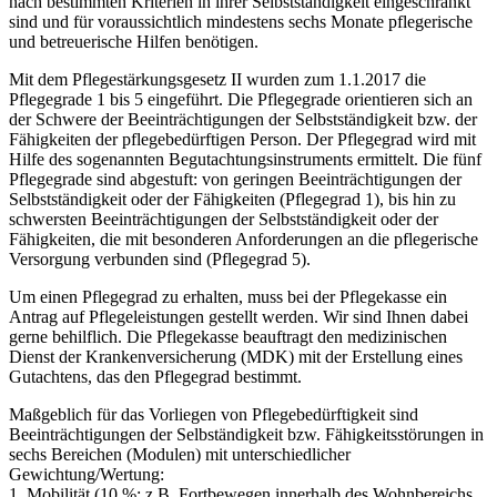
nach bestimmten Kriterien in ihrer Selbstständigkeit eingeschränkt
sind und für voraussichtlich mindestens sechs Monate pflegerische
und betreuerische Hilfen benötigen.
Mit dem Pflegestärkungsgesetz II wurden zum 1.1.2017 die
Pflegegrade 1 bis 5 eingeführt. Die Pflegegrade orientieren sich an
der Schwere der Beeinträchtigungen der Selbstständigkeit bzw. der
Fähigkeiten der pflegebedürftigen Person. Der Pflegegrad wird mit
Hilfe des sogenannten Begutachtungsinstruments ermittelt. Die fünf
Pflegegrade sind abgestuft: von geringen Beeinträchtigungen der
Selbstständigkeit oder der Fähigkeiten (Pflegegrad 1), bis hin zu
schwersten Beeinträchtigungen der Selbstständigkeit oder der
Fähigkeiten, die mit besonderen Anforderungen an die pflegerische
Versorgung verbunden sind (Pflegegrad 5).
Um einen Pflegegrad zu erhalten, muss bei der Pflegekasse ein
Antrag auf Pflegeleistungen gestellt werden. Wir sind Ihnen dabei
gerne behilflich. Die Pflegekasse beauftragt den medizinischen
Dienst der Krankenversicherung (MDK) mit der Erstellung eines
Gutachtens, das den Pflegegrad bestimmt.
Maßgeblich für das Vorliegen von Pflegebedürftigkeit sind
Beeinträchtigungen der Selbständigkeit bzw. Fähigkeitsstörungen in
sechs Bereichen (Modulen) mit unterschiedlicher
Gewichtung/Wertung:
1. Mobilität (10 %; z.B. Fortbewegen innerhalb des Wohnbereichs,