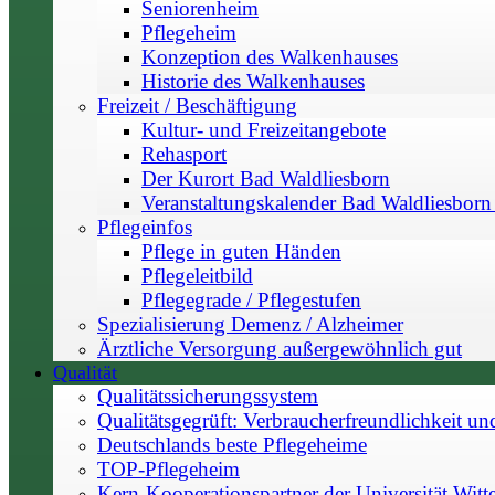
Seniorenheim
Pflegeheim
Konzeption des Walkenhauses
Historie des Walkenhauses
Freizeit / Beschäftigung
Kultur- und Freizeitangebote
Rehasport
Der Kurort Bad Waldliesborn
Veranstaltungskalender Bad Waldliesborn 
Pflegeinfos
Pflege in guten Händen
Pflegeleitbild
Pflegegrade / Pflegestufen
Spezialisierung Demenz / Alzheimer
Ärztliche Versorgung außergewöhnlich gut
Qualität
Qualitätssicherungssystem
Qualitätsgegrüft: Verbraucherfreundlichkeit un
Deutschlands beste Pflegeheime
TOP-Pflegeheim
Kern-Kooperationspartner der Universität Witt