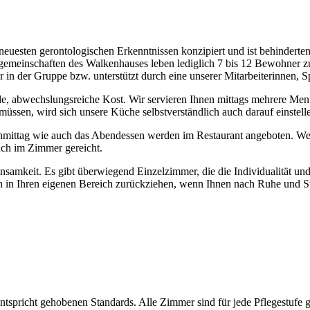
uesten gerontologischen Erkenntnissen konzipiert und ist behinderten-
urgemeinschaften des Walkenhauses leben lediglich 7 bis 12 Bewohner
r in der Gruppe bzw. unterstützt durch eine unserer Mitarbeiterinnen, S
de, abwechslungsreiche Kost. Wir servieren Ihnen mittags mehrere Men
müssen, wird sich unsere Küche selbstverständlich auch darauf einstell
mittag wie auch das Abendessen werden im Restaurant angeboten. W
uch im Zimmer gereicht.
nsamkeit. Es gibt überwiegend Einzelzimmer, die die Individualität und
h in Ihren eigenen Bereich zurückziehen, wenn Ihnen nach Ruhe und St
ntspricht gehobenen Standards. Alle Zimmer sind für jede Pflegestufe