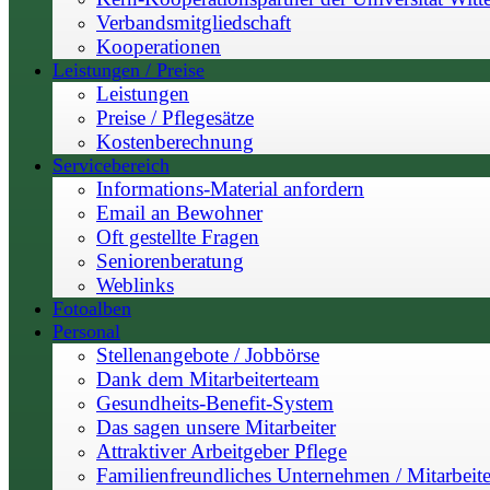
Verbandsmitgliedschaft
Kooperationen
Leistungen / Preise
Leistungen
Preise / Pflegesätze
Kostenberechnung
Servicebereich
Informations-Material anfordern
Email an Bewohner
Oft gestellte Fragen
Seniorenberatung
Weblinks
Fotoalben
Personal
Stellenangebote / Jobbörse
Dank dem Mitarbeiterteam
Gesundheits-Benefit-System
Das sagen unsere Mitarbeiter
Attraktiver Arbeitgeber Pflege
Familienfreundliches Unternehmen / Mitarbeite