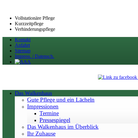
Vollstationäre Pflege
Kurzzeitpflege
Verhinderungspflege
Kontakt
Anfahrt
Sitemap
Impress. / Datensch.
Das Walkenhaus
Gute Pflege und ein Lächeln
Impressionen
Termine
Pressespiegel
Das Walkenhaus im Überblick
Ihr Zuhause