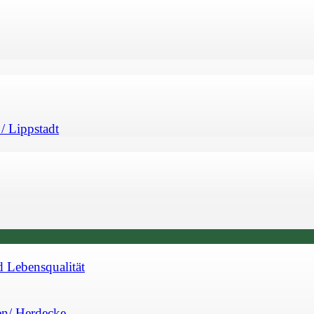
/ Lippstadt
d Lebensqualität
en/ Herdecke